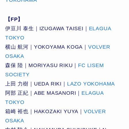
【FP】
伊豆川 泰生｜IZUGAWA TAISEI｜
ELAGUA
TOKYO
横山 航河｜YOKOYAMA KOGA｜
VOLVER
OSAKA
森保 陸｜MORIYASU RIKU｜
FC LISEM
SOCIETY
上田 力樹｜UEDA RIKI｜
LAZO YOKOHAMA
阿部 正紀｜ABE MASANORI｜
ELAGUA
TOKYO
箱崎 裕也｜HAKOZAKI YUYA｜
VOLVER
OSAKA