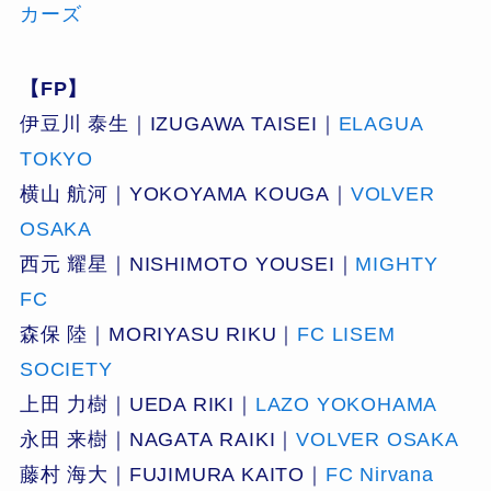
カーズ
【FP】
伊豆川 泰生｜IZUGAWA TAISEI｜
ELAGUA
TOKYO
横山 航河｜YOKOYAMA KOUGA｜
VOLVER
OSAKA
西元 耀星｜NISHIMOTO YOUSEI｜
MIGHTY
FC
森保 陸｜MORIYASU RIKU｜
FC LISEM
SOCIETY
上田 力樹｜UEDA RIKI｜
LAZO YOKOHAMA
永田 来樹｜NAGATA RAIKI｜
VOLVER OSAKA
藤村 海大｜FUJIMURA KAITO｜
FC Nirvana