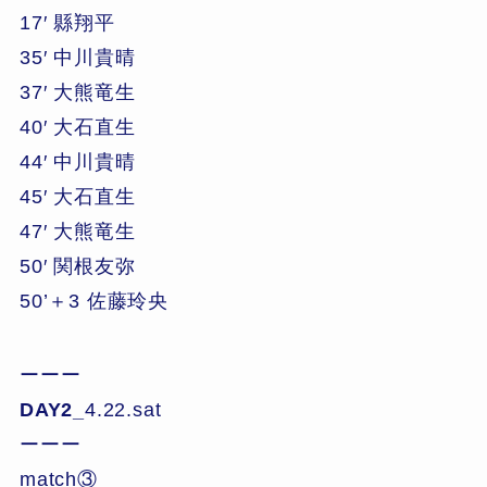
17′ 縣翔平
35′ 中川貴晴
37′ 大熊竜生
40′ 大石直生
44′ 中川貴晴
45′ 大石直生
47′ 大熊竜生
50′ 関根友弥
50’＋3 佐藤玲央
ーーー
DAY2_
4.22.sat
ーーー
match③