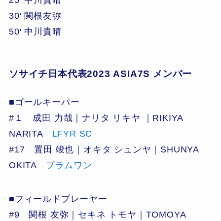
25′ 中川貴晴
30′ 関根友弥
50′ 中川貴晴
ソサイチ日本代表2023 ASIA7S メンバー
■ゴールキーパー
#１ 成田 力哉｜ナリタ リキヤ ｜RIKIYA
NARITA
LFYR SC
#17 置田 竣也｜オキタ シュンヤ｜SHUNYA
OKITA
プラムワン
■フィールドプレーヤー
#9 関根 友弥｜セキネ トモヤ｜TOMOYA