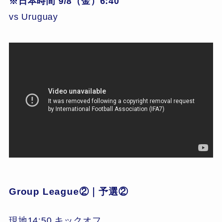
※日本時間 9/8（金）6:40
vs Uruguay
Group League②｜予選②
現地14:50 キックオフ