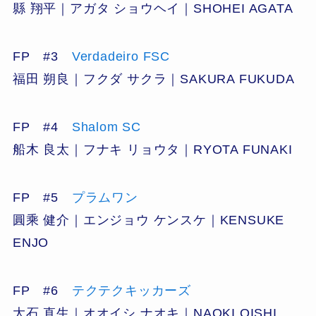
縣 翔平｜アガタ ショウヘイ｜SHOHEI AGATA
FP #3
Verdadeiro FSC
福田 朔良｜フクダ サクラ｜SAKURA FUKUDA
FP #4
Shalom SC
船木 良太｜フナキ リョウタ｜RYOTA FUNAKI
FP #5
プラムワン
圓乘 健介｜エンジョウ ケンスケ｜KENSUKE
ENJO
FP #6
テクテクキッカーズ
大石 直生｜オオイシ ナオキ｜NAOKI OISHI