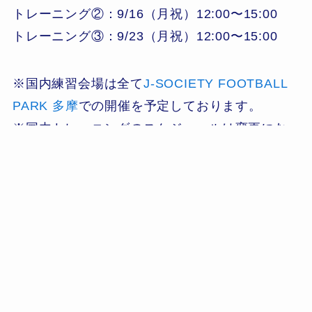
トレーニング②：9/16（月祝）12:00〜15:00
トレーニング③：9/23（月祝）12:00〜15:00
※国内練習会場は全て
J-SOCIETY FOOTBALL
PARK 多摩
での開催を予定しております。
※国内トレーニングのスケジュールは変更にな
る場合がございます。
※会場までの交通費や宿泊費など国内の移動に
係る費用などは全て選手自己負担となります
ソサイチ日本代表候補選手
ソサイチ日本代表応援プロジェクト