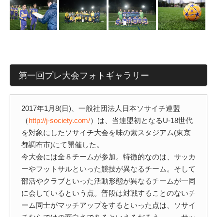
第一回プレ大会フォトギャラリー
2017年1月8(日)、一般社団法人日本ソサイチ連盟
（
http://j-society.com/
）は、当連盟初となるU-18世代
を対象にしたソサイチ大会を味の素スタジアム(東京
都調布市)にて開催した。
今大会には全８チームが参加。特徴的なのは、サッカ
ーやフットサルといった競技が異なるチーム。そして
部活やクラブといった活動形態が異なるチームが一同
に会しているという点。普段は対戦することのないチ
ーム同士がマッチアップをするといった点は、ソサイ