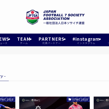
EWS
TEAM
PARTNERS
#instagram
ュース
チーム
代表パートナー
インスタグラム
ry –
7WC 2025
F7WC 2025