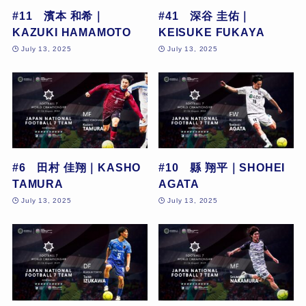
#11 濱本 和希｜
#41 深谷 圭佑｜
KAZUKI HAMAMOTO
KEISUKE FUKAYA
July 13, 2025
July 13, 2025
#6 田村 佳翔｜KASHO
#10 縣 翔平｜SHOHEI
TAMURA
AGATA
July 13, 2025
July 13, 2025