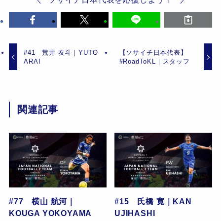
#41 荒井 友斗｜YUTO
【ソサイチ日本代表】
ARAI
#RoadToKL｜スタッフ
関連記事
#77 横山 航河｜
#15 氏橋 寛｜KAN
KOUGA YOKOYAMA
UJIHASHI