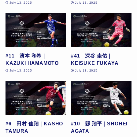
July 13, 2025
July 13, 2025
#11 濱本 和希｜
#41 深谷 圭佑｜
KAZUKI HAMAMOTO
KEISUKE FUKAYA
July 13, 2025
July 13, 2025
#6 田村 佳翔｜KASHO
#10 縣 翔平｜SHOHEI
TAMURA
AGATA