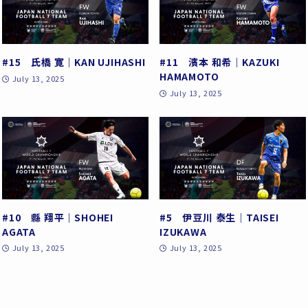
#15 氏橋 寛｜KAN UJIHASHI
#11 濱本 和希｜KAZUKI
HAMAMOTO
July 13, 2025
July 13, 2025
#10 縣 翔平｜SHOHEI
#5 伊豆川 泰生｜TAISEI
AGATA
IZUKAWA
July 13, 2025
July 13, 2025