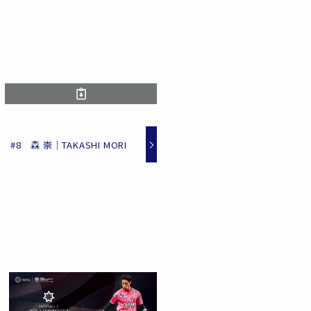
#8 森 崇｜TAKASHI MORI