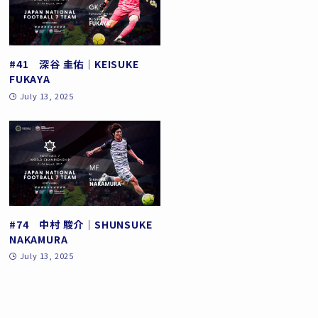
#41 深谷 圭佑｜KEISUKE
FUKAYA
July 13, 2025
#74 中村 駿介｜SHUNSUKE
NAKAMURA
July 13, 2025