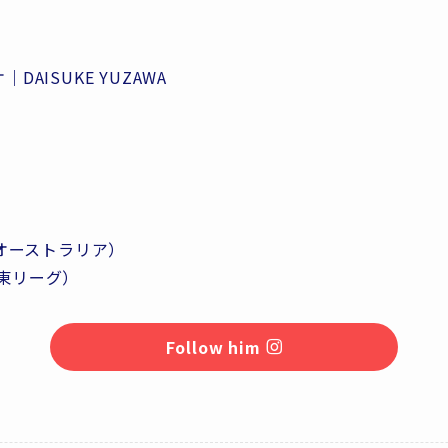
DAISUKE YUZAWA
FC（オーストラリア）
L関東リーグ）
Follow him