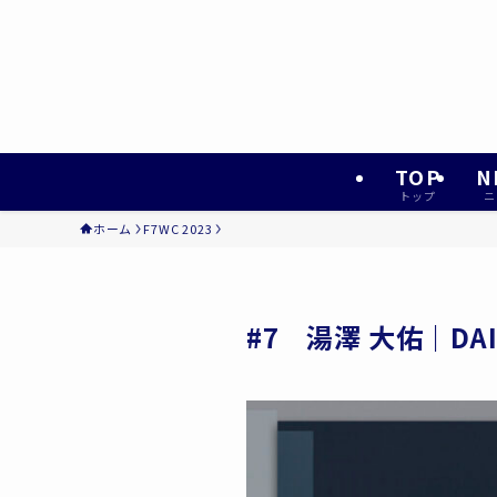
TOP
N
トップ
ニ
ホーム
F7WC 2023
#7 湯澤 大佑｜DAI