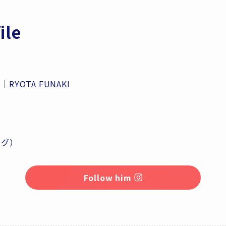
ile
YOTA FUNAKI
ーグ）
Follow him