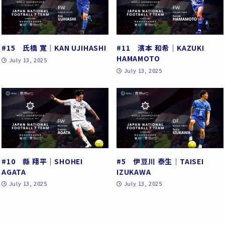
#15 氏橋 寛｜KAN UJIHASHI
#11 濱本 和希｜KAZUKI
HAMAMOTO
July 13, 2025
July 13, 2025
#10 縣 翔平｜SHOHEI
#5 伊豆川 泰生｜TAISEI
AGATA
IZUKAWA
July 13, 2025
July 13, 2025