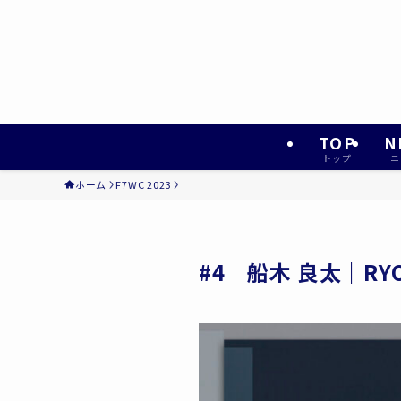
TOP
N
トップ
ニ
ホーム
F7WC 2023
#4 船木 良太｜RYOT