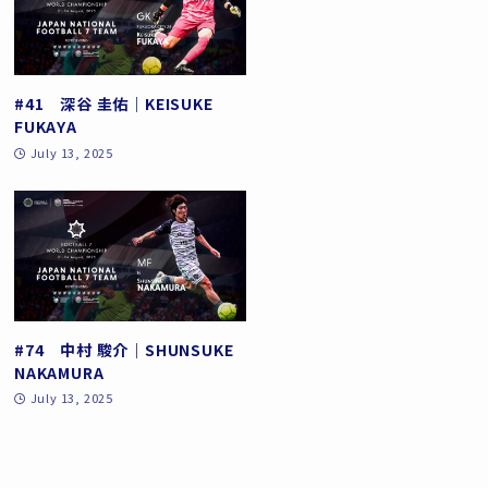
#41 深谷 圭佑｜KEISUKE
FUKAYA
July 13, 2025
#74 中村 駿介｜SHUNSUKE
NAKAMURA
July 13, 2025