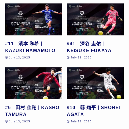
#11 濱本 和希｜
#41 深谷 圭佑｜
KAZUKI HAMAMOTO
KEISUKE FUKAYA
July 13, 2025
July 13, 2025
#6 田村 佳翔｜KASHO
#10 縣 翔平｜SHOHEI
TAMURA
AGATA
July 13, 2025
July 13, 2025