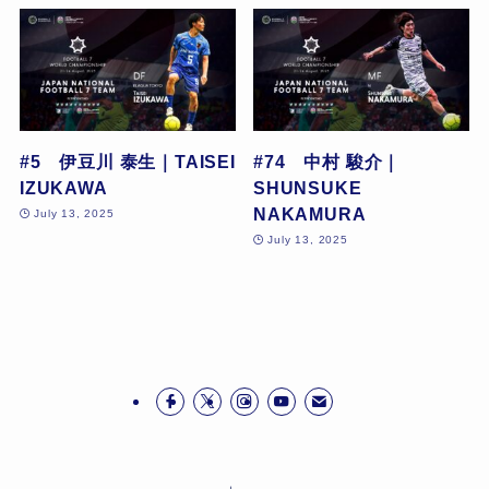
#5 伊豆川 泰生｜TAISEI
#74 中村 駿介｜
IZUKAWA
SHUNSUKE
NAKAMURA
July 13, 2025
July 13, 2025