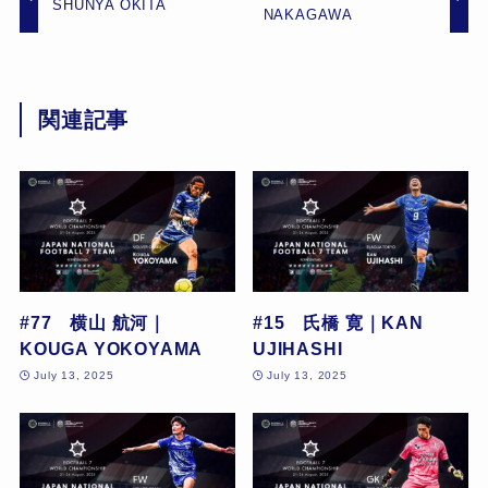
SHUNYA OKITA
NAKAGAWA
関連記事
#77 横山 航河｜
#15 氏橋 寛｜KAN
KOUGA YOKOYAMA
UJIHASHI
July 13, 2025
July 13, 2025