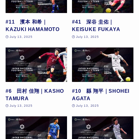
#11 濱本 和希｜
#41 深谷 圭佑｜
KAZUKI HAMAMOTO
KEISUKE FUKAYA
July 13, 2025
July 13, 2025
#6 田村 佳翔｜KASHO
#10 縣 翔平｜SHOHEI
TAMURA
AGATA
July 13, 2025
July 13, 2025