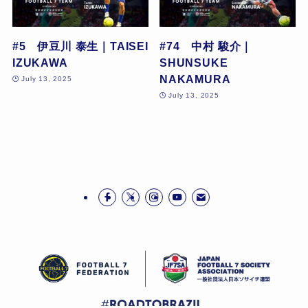
#5 伊豆川 泰生｜TAISEI
#74 中村 駿介｜
IZUKAWA
SHUNSUKE
NAKAMURA
July 13, 2025
July 13, 2025