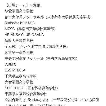
【出場チーム】※変更
敬愛学園高等学校
都市大付属フットサル部（東京都市大学付属高等学校）
Riofootballclub U18
MZSC（早稲田実業学校高等部）
ARIANSA CLUB OSAKA
法政大学高等学校
キムFC（さいたま市立浦和南高等学校）
関東第一高等学校
中央学院高校サッカー部（中央学院高等学校）
大森FC
LSS MITAKA
千葉県立泉高等学校
大智学園高等学校
SHOCHI.FC（正智深谷高等学校）
千葉県立幕張総合高等学校
※試合時間は15分1本とする（一部表記が間違っている箇所
もありますが、正しくは15分1本です）