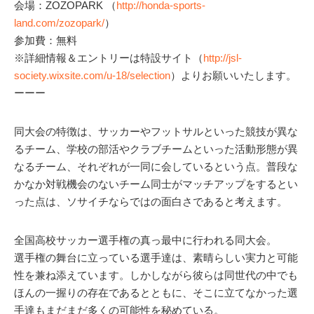
会場：ZOZOPARK （
http://honda-sports-
land.com/zozopark/
）
参加費：無料
※詳細情報＆エントリーは特設サイト（
http://jsl-
society.wixsite.com/u-18/selection
）よりお願いいたします。
ーーー
同大会の特徴は、サッカーやフットサルといった競技が異な
るチーム、学校の部活やクラブチームといった活動形態が異
なるチーム、それぞれが一同に会しているという点。普段な
かなか対戦機会のないチーム同士がマッチアップをするとい
った点は、ソサイチならではの面白さであると考えます。
全国高校サッカー選手権の真っ最中に行われる同大会。
選手権の舞台に立っている選手達は、素晴らしい実力と可能
性を兼ね添えています。しかしながら彼らは同世代の中でも
ほんの一握りの存在であるとともに、そこに立てなかった選
手達もまだまだ多くの可能性を秘めている。