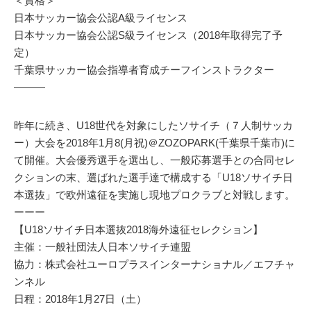
＜資格＞
日本サッカー協会公認A級ライセンス
日本サッカー協会公認S級ライセンス（2018年取得完了予
定）
千葉県サッカー協会指導者育成チーフインストラクター
―――
昨年に続き、U18世代を対象にしたソサイチ（７人制サッカ
ー）大会を2018年1月8(月祝)＠ZOZOPARK(千葉県千葉市)に
て開催。大会優秀選手を選出し、一般応募選手との合同セレ
クションの末、選ばれた選手達で構成する「U18ソサイチ日
本選抜」で欧州遠征を実施し現地プロクラブと対戦します。
ーーー
【U18ソサイチ日本選抜2018海外遠征セレクション】
主催：一般社団法人日本ソサイチ連盟
協力：株式会社ユーロプラスインターナショナル／エフチャ
ンネル
日程：2018年1月27日（土）