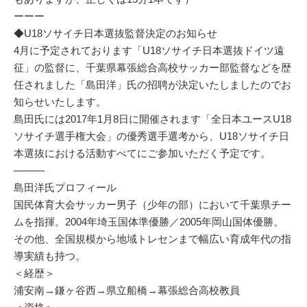
ーーー
◆U18ソサイチ日本選抜監督決定のお知らせ
4月に予定されております「U18ソサイチ日本選抜ドイツ遠
征」の監督に、千葉県幕張総合高校サッカー部監督などを歴
任されました「島田洋」氏の招聘が決定いたしましたのでお
知らせいたします。
島田氏には2017年1月8日に開催されます「全日本ユースU18
ソサイチ選手権大会」の優秀選手選考から、U18ソサイチ日
本選抜における活動すべてにご参加いただく予定です。
―――
島田洋氏プロフィール
国民体育大会サッカー男子（少年の部）において千葉県チー
ムを指揮。2004年埼玉国体準優勝／2005年岡山国体優勝。
その他、全国規模から地域トレセンまで幅広い育成年代の指
導実績も持つ。
＜経歴＞
浦安南→鎌ヶ谷西→県立船橋→幕張総合高校教員