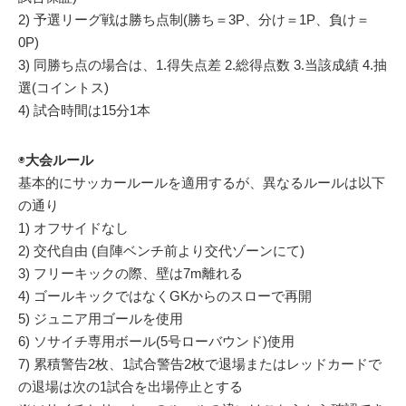
2) 予選リーグ戦は勝ち点制(勝ち＝3P、分け＝1P、負け＝
0P)
3) 同勝ち点の場合は、1.得失点差 2.総得点数 3.当該成績 4.抽
選(コイントス)
4) 試合時間は15分1本
◉
大会ルール
基本的にサッカールールを適用するが、異なるルールは以下
の通り
1) オフサイドなし
2) 交代自由 (自陣ベンチ前より交代ゾーンにて)
3) フリーキックの際、壁は7m離れる
4) ゴールキックではなくGKからのスローで再開
5) ジュニア用ゴールを使用
6) ソサイチ専用ボール(5号ローバウンド)使用
7) 累積警告2枚、1試合警告2枚で退場またはレッドカードで
の退場は次の1試合を出場停止とする