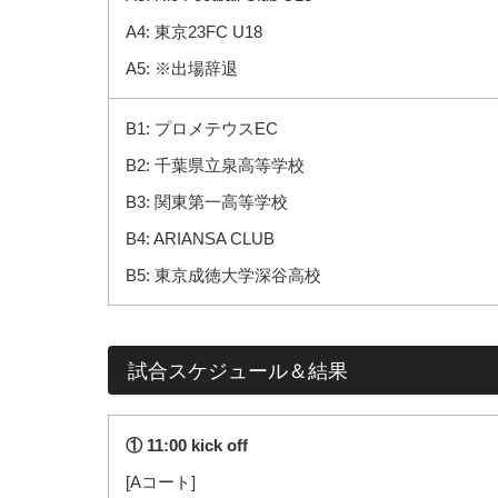
A4: 東京23FC U18
A5: ※出場辞退
B1: プロメテウスEC
B2: 千葉県立泉高等学校
B3: 関東第一高等学校
B4: ARIANSA CLUB
B5: 東京成徳大学深谷高校
試合スケジュール＆結果
① 11:00 kick off
[Aコート]