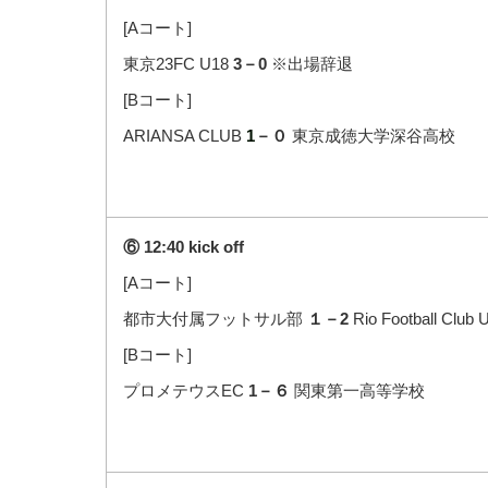
[Aコート]
東京23FC U18
3－0
※出場辞退
[Bコート]
ARIANSA CLUB
1
－０
東京成徳大学深谷高校
⑥ 12:40 kick off
[Aコート]
都市大付属フットサル部
１－2
Rio Football Club 
[Bコート]
プロメテウスEC
1－６
関東第一高等学校