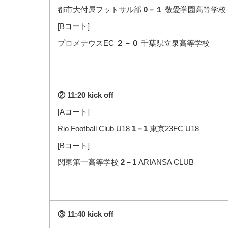
都市大付属フットサル部
0－１
敬愛学園高等学校
[Bコート]
プロメテウスEC
２－０
千葉県立泉高等学校
② 11:20 kick off
[Aコート]
Rio Football Club U18
1－1
東京23FC U18
[Bコート]
関東第一高等学校
2－1
ARIANSA CLUB
③ 11:40 kick off