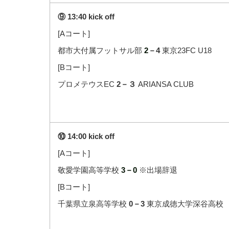
⑨ 13:40 kick off
[Aコート]
都市大付属フットサル部
2
－4
東京23FC U18
[Bコート]
プロメテウスEC
2－３
ARIANSA CLUB
⑩ 14:00 kick off
[Aコート]
敬愛学園高等学校
3－0
※出場辞退
[Bコート]
千葉県立泉高等学校
0－3
東京成徳大学深谷高校