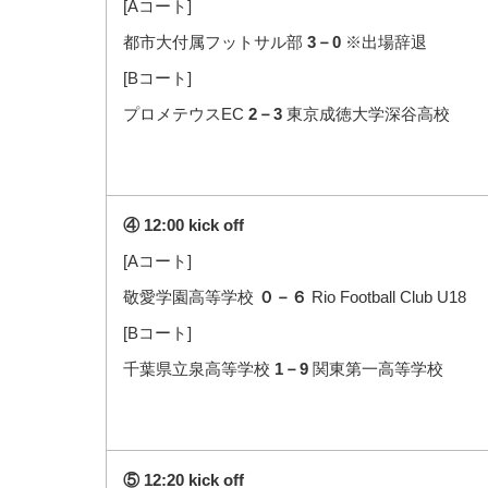
[Aコート]
都市大付属フットサル部
3－0
※出場辞退
[Bコート]
プロメテウスEC
2－3
東京成徳大学深谷高校
④ 12:00 kick off
[Aコート]
敬愛学園高等学校
０－６
Rio Football Club U18
[Bコート]
千葉県立泉高等学校
1－9
関東第一高等学校
⑤ 12:20 kick off