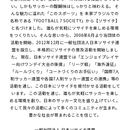
い。しかもサッカーの醍醐味はしっかりと味わえる。
そ
んな魅力に溢れた「このスポーツ」を 本家ブラジルでの
名称である『FOOTBALL 7 SOCIETY』から【ソサイチ】
と名づけました。
誰もが気軽にソサイチを楽しめる環境
をつくりたい。そんな思いから、2006年6月より当団体の
活動を開始、2012年12月に一般社団法人日本ソサイチ連
盟を設立し、本格的にソサイチの普及活動を開始しまし
た。
現在、日本ソサイチ連盟では「エンジョイプレイヤ
ー向けワンデイ大会の後援」「リーグ戦」「海外遠征」
「ルールづくり」「コートづくりのお手伝い」「国際7人
制サッカー連盟や各国7人制サッカー連盟との連携」等の
活動を通し、この日本にソサイチを根付かせる活動をして
います。
この活動を通じ、誰もが気軽にサッカーを楽し
める環境を創り、日本のサッカー文化を盛り上げていく。
そして我々の活動によって多くのコミュニティが生まれ、
豊かな社会が育まれることを信じて。
一般社団法人 日本ソサイチ連盟