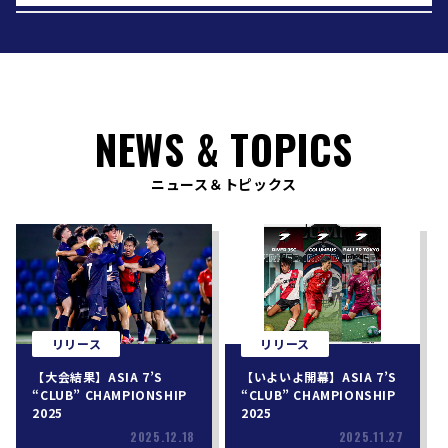
2019
2019年6月26日
ソサイチ選抜2019 スペイン遠征~関東選抜 ｜
『Campeonato de España de Fútbol 7』
NEWS & TOPICS
2019
ニュース＆トピックス
2019年6月26日
ソサイチ選抜2019 スペイン遠征~東海選抜 ｜
『Campeonato de España de Fútbol 7』
2019
リリース
リリース
2019年8月20日
【大会結果】ASIA 7’S
【いよいよ開幕】ASIA 7’S
【U18】ソサイチ選抜2019 スペイン遠征｜
“CLUB” CHAMPIONSHIP
“CLUB” CHAMPIONSHIP
2025
2025
『Madrid Youth Cup F7』
2025.12.18
2025.11.27