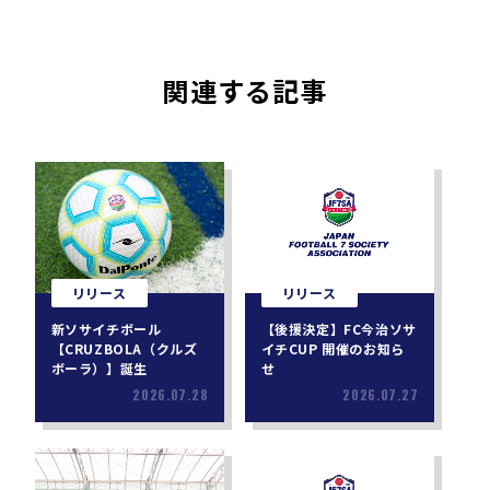
関連する記事
リリース
リリース
新ソサイチボール
【後援決定】FC今治ソサ
【CRUZBOLA（クルズ
イチCUP 開催のお知ら
ボーラ）】誕生
せ
2026.07.28
2026.07.27