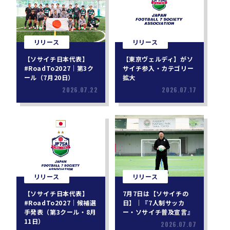
リリース
リリース
【ソサイチ日本代表】
【東京ヴェルディ】がソ
#RoadTo2027｜第3ク
サイチ参入・カテゴリー
ール（7月20日）
拡大
2026.07.22
2026.07.17
リリース
リリース
【ソサイチ日本代表】
7月7日は【ソサイチの
#RoadTo2027｜候補選
日】｜『7人制サッカ
手発表（第3クール・8月
ー・ソサイチ普及宣言』
11日）
2026.07.07