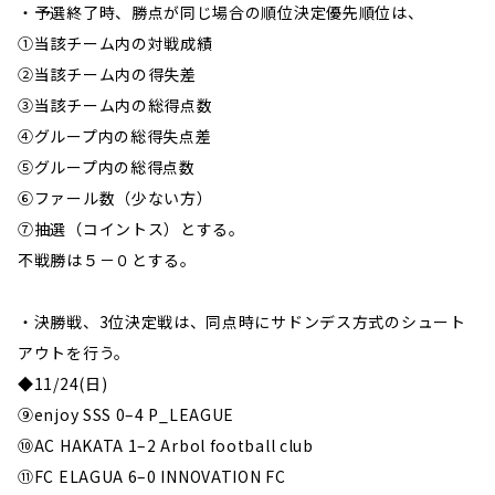
・予選終了時、勝点が同じ場合の順位決定優先順位は、
①当該チーム内の対戦成績
②当該チーム内の得失差
③当該チーム内の総得点数
④グループ内の総得失点差
⑤グループ内の総得点数
⑥ファール数（少ない方）
⑦抽選（コイントス）とする。
不戦勝は５－０とする。
・決勝戦、3位決定戦は、同点時にサドンデス方式のシュート
アウトを行う。
◆11/24(日)
⑨enjoy SSS 0–4 P_LEAGUE
⑩AC HAKATA 1–2 Arbol football club
⑪FC ELAGUA 6–0 INNOVATION FC