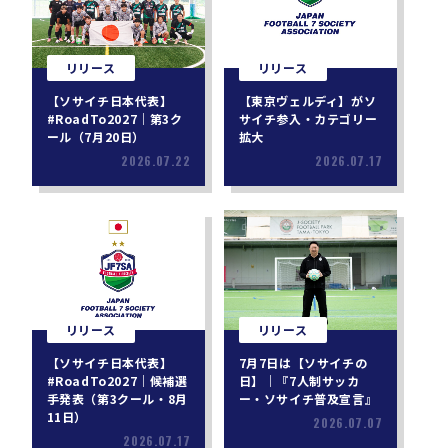
リリース
リリース
【ソサイチ日本代表】
【東京ヴェルディ】がソ
#RoadTo2027｜第3ク
サイチ参入・カテゴリー
ール（7月20日）
拡大
2026.07.22
2026.07.17
リリース
リリース
【ソサイチ日本代表】
7月7日は【ソサイチの
#RoadTo2027｜候補選
日】｜『7人制サッカ
手発表（第3クール・8月
ー・ソサイチ普及宣言』
11日）
2026.07.07
2026.07.17