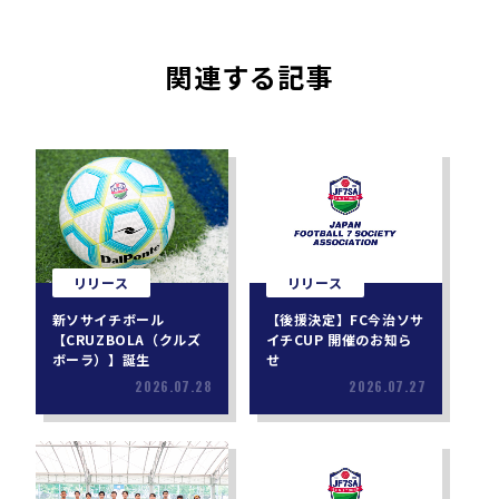
関連する記事
リリース
リリース
新ソサイチボール
【後援決定】FC今治ソサ
【CRUZBOLA（クルズ
イチCUP 開催のお知ら
ボーラ）】誕生
せ
2026.07.28
2026.07.27