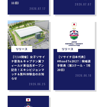
11日）
2026.07.07
2026.07.17
リリース
リリース
【7/18開催】女子ソサイ
【ソサイチ日本代表】
チ普及＆キャプテン翼フ
#RoadTo2027｜候補選
ィールド東住吉オープン
手発表（第3クール・7月
記念！エキシビジョンマ
20日）
ッチ＆無料体験会のお知
2026.06.18
らせ
2026.06.25