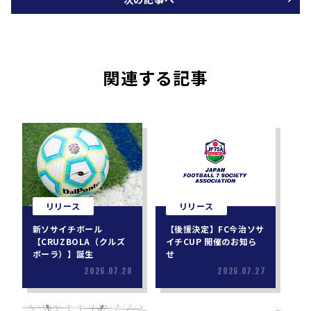
関連する記事
リリース
リリース
新ソサイチボール
【後援決定】FC今治ソサ
【CRUZBOLA（クルズ
イチCUP 開催のお知ら
ボーラ）】誕生
せ
2026.07.28
2026.07.27