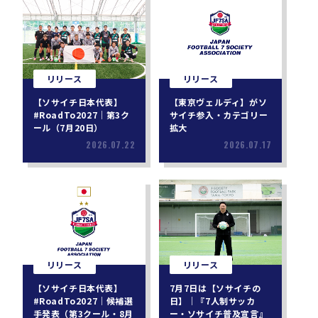
リリース
リリース
【ソサイチ日本代表】
【東京ヴェルディ】がソ
#RoadTo2027｜第3ク
サイチ参入・カテゴリー
ール（7月20日）
拡大
2026.07.22
2026.07.17
リリース
リリース
【ソサイチ日本代表】
7月7日は【ソサイチの
#RoadTo2027｜候補選
日】｜『7人制サッカ
手発表（第3クール・8月
ー・ソサイチ普及宣言』