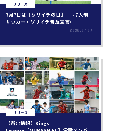
リリース
7月7日は【ソサイチの日】｜『7人制
サッカー・ソサイチ普及宣言』
2026.07.07
リリース
【選出情報】Kings
League［MURASH FC］常設メンバ