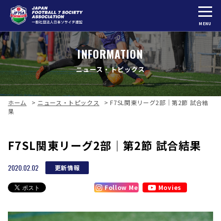
MENU
INFORMATION
ニュース・トピックス
ホーム
>
ニュース・トピックス
>
F7SL関東リーグ2部｜第2節 試合結
果
F7SL関東リーグ2部｜第2節 試合結果
2020.02.02
更新情報
Follow Me
Movies