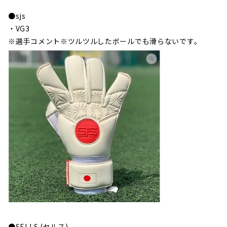
●sjs
・VG3
※選手コメント※ツルツルしたボールでも滑らないです。
●SELLS (セルス)