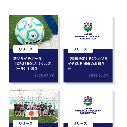
リリース
リリース
新ソサイチボール
【後援決定】FC今治ソサ
【CRUZBOLA（クルズ
イチCUP 開催のお知ら
ボーラ）】誕生
せ
2026.07.28
2026.07.27
リリース
リリース