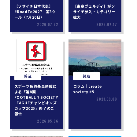
【ソサイチ日本代表】
【東京ヴェルディ】がソ
#RoadTo2027｜第3ク
サイチ参入・カテゴリー
ール（7月20日）
拡大
2026.07.22
2026.07.17
普及
普及
スポーツ振興基金助成に
コラム｜create
よる「第8回
society #5
FOOTBALL 7 SOCIETY
2021.09.03
LEAGUEチャンピオンズ
カップ2025」終了のご
報告
2026.05.06