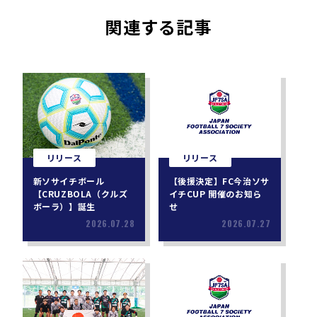
関連する記事
リリース
リリース
新ソサイチボール
【後援決定】FC今治ソサ
【CRUZBOLA（クルズ
イチCUP 開催のお知ら
ボーラ）】誕生
せ
2026.07.28
2026.07.27