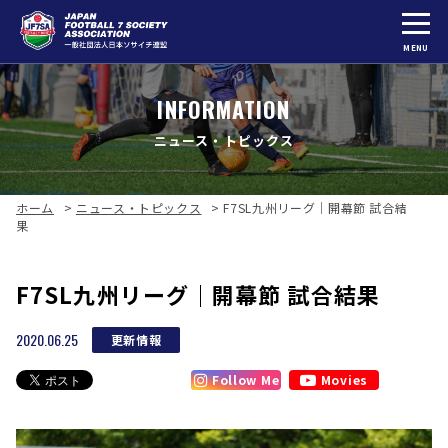
MENU
INFORMATION
ニュース・トピックス
ホーム
>
ニュース・トピックス
>
F7SL九州リーグ｜開幕節 試合結
果
F7SL九州リーグ｜開幕節 試合結果
2020.06.25
更新情報
Follow Me
Movies