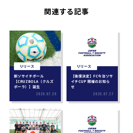
関連する記事
リリース
リリース
新ソサイチボール
【後援決定】FC今治ソサ
【CRUZBOLA（クルズ
イチCUP 開催のお知ら
ボーラ）】誕生
せ
2026.07.28
2026.07.27