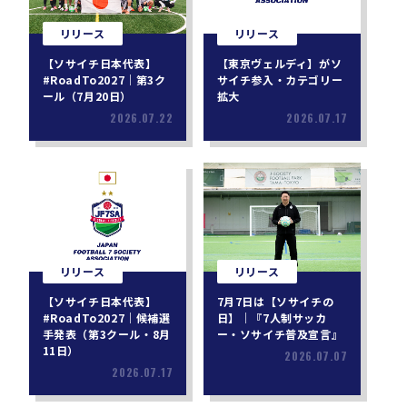
リリース
リリース
【ソサイチ日本代表】
【東京ヴェルディ】がソ
#RoadTo2027｜第3ク
サイチ参入・カテゴリー
ール（7月20日）
拡大
2026.07.22
2026.07.17
リリース
リリース
【ソサイチ日本代表】
7月7日は【ソサイチの
#RoadTo2027｜候補選
日】｜『7人制サッカ
手発表（第3クール・8月
ー・ソサイチ普及宣言』
11日）
2026.07.07
2026.07.17