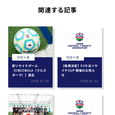
関連する記事
リリース
リリース
新ソサイチボール
【後援決定】FC今治ソサ
【CRUZBOLA（クルズ
イチCUP 開催のお知ら
ボーラ）】誕生
せ
2026.07.28
2026.07.27