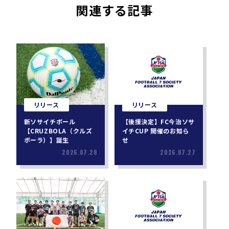
関連する記事
リリース
リリース
新ソサイチボール
【後援決定】FC今治ソサ
【CRUZBOLA（クルズ
イチCUP 開催のお知ら
ボーラ）】誕生
せ
2026.07.28
2026.07.27