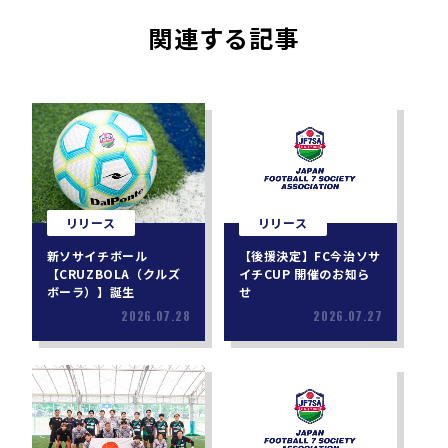
関連する記事
リリース
リリース
新ソサイチボール
【後援決定】FC今治ソサ
【CRUZBOLA（クルズ
イチCUP 開催のお知ら
ボーラ）】誕生
せ
2026.07.28
2026.07.27