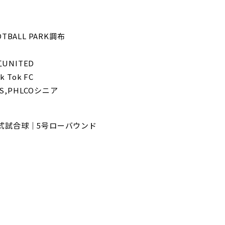
TBALL PARK調布
狛江UNITED
k Tok FC
RS,PHLCOシニア
公式試合球｜5号ローバウンド