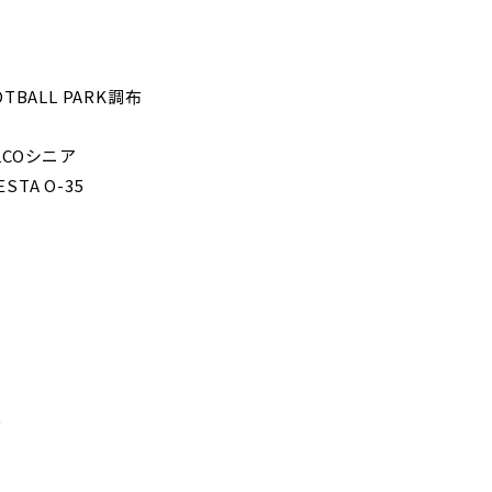
TBALL PARK調布
HLCOシニア
STA O-35
9