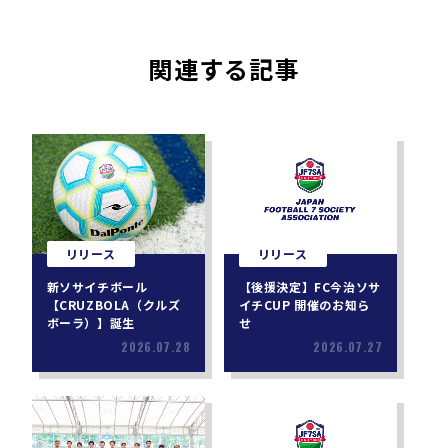
関連する記事
リリース
リリース
新ソサイチボール
【後援決定】FC今治ソサ
【CRUZBOLA（クルズ
イチCUP 開催のお知ら
ボーラ）】誕生
せ
2026.07.28
2026.07.27