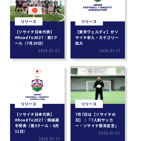
リリース
リリース
【ソサイチ日本代表】
【東京ヴェルディ】がソ
#RoadTo2027｜第3ク
サイチ参入・カテゴリー
ール（7月20日）
拡大
2026.07.22
2026.07.17
リリース
リリース
【ソサイチ日本代表】
7月7日は【ソサイチの
#RoadTo2027｜候補選
日】｜『7人制サッカ
手発表（第3クール・8月
ー・ソサイチ普及宣言』
11日）
2026.07.07
2026.07.17