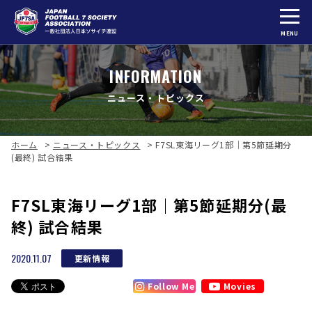
MENU
INFORMATION
ニュース・トピックス
ホーム
>
ニュース・トピックス
>
F7SL東海リーグ1部｜第5節延期分
(最終) 試合結果
F7SL東海リーグ1部｜第5節延期分(最
終) 試合結果
2020.11.07
更新情報
Follow Me
Movies