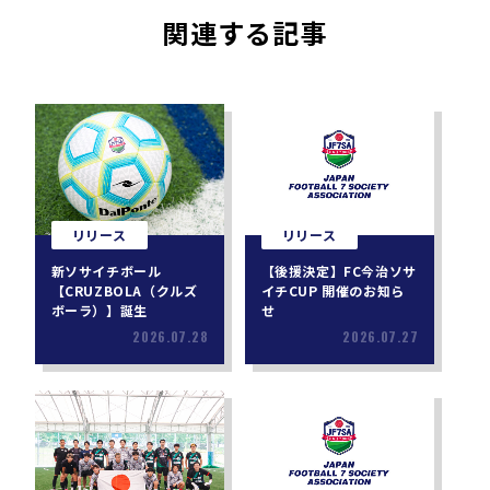
関連する記事
リリース
リリース
新ソサイチボール
【後援決定】FC今治ソサ
【CRUZBOLA（クルズ
イチCUP 開催のお知ら
ボーラ）】誕生
せ
2026.07.28
2026.07.27