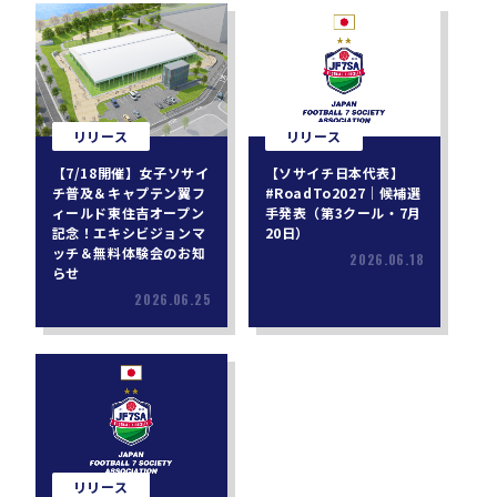
リリース
リリース
【7/18開催】女子ソサイ
【ソサイチ日本代表】
チ普及＆キャプテン翼フ
#RoadTo2027｜候補選
ィールド東住吉オープン
手発表（第3クール・7月
記念！エキシビジョンマ
20日）
ッチ＆無料体験会のお知
2026.06.18
らせ
2026.06.25
リリース