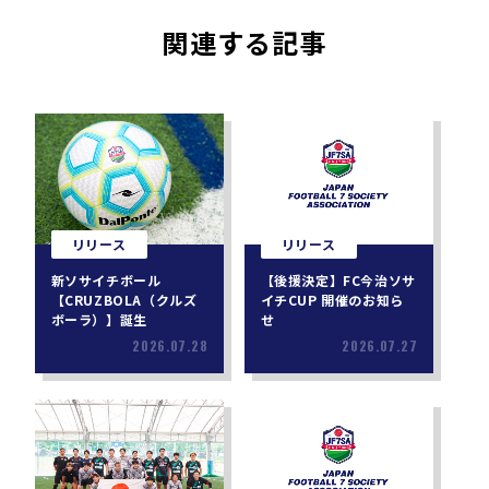
関連する記事
リリース
リリース
新ソサイチボール
【後援決定】FC今治ソサ
【CRUZBOLA（クルズ
イチCUP 開催のお知ら
ボーラ）】誕生
せ
2026.07.28
2026.07.27