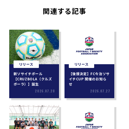
関連する記事
リリース
リリース
新ソサイチボール
【後援決定】FC今治ソサ
【CRUZBOLA（クルズ
イチCUP 開催のお知ら
ボーラ）】誕生
せ
2026.07.28
2026.07.27