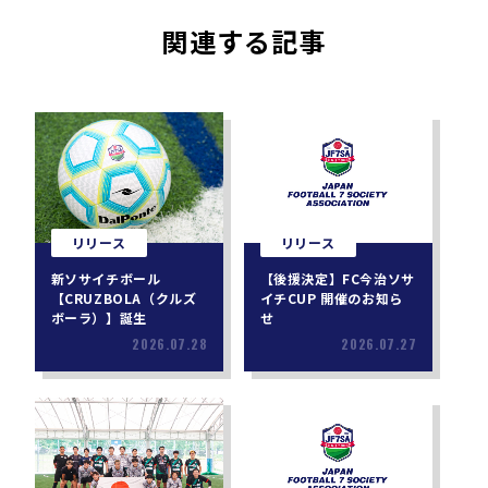
関連する記事
リリース
リリース
新ソサイチボール
【後援決定】FC今治ソサ
【CRUZBOLA（クルズ
イチCUP 開催のお知ら
ボーラ）】誕生
せ
2026.07.28
2026.07.27