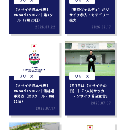
【ソサイチ日本代表】
【東京ヴェルディ】がソ
#RoadTo2027｜第3ク
サイチ参入・カテゴリー
ール（7月20日）
拡大
2026.07.22
2026.07.17
リリース
リリース
【ソサイチ日本代表】
7月7日は【ソサイチの
#RoadTo2027｜候補選
日】｜『7人制サッカ
手発表（第3クール・8月
ー・ソサイチ普及宣言』
11日）
2026.07.07
2026.07.17