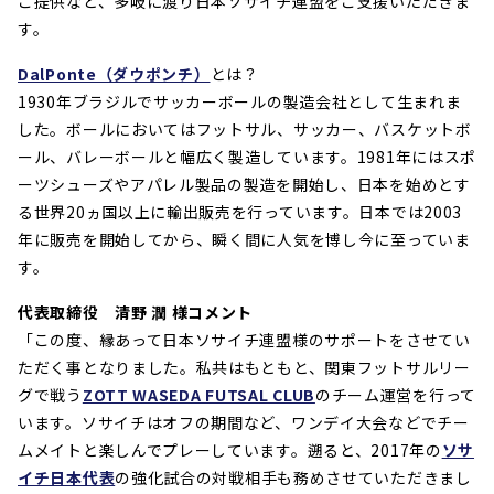
ご提供など、多岐に渡り日本ソサイチ連盟をご支援いただきま
す。
DalPonte（ダウポンチ）
とは？
1930年ブラジルでサッカーボールの製造会社として生まれま
した。ボールにおいてはフットサル、サッカー、バスケットボ
ール、バレーボールと幅広く製造しています。1981年にはスポ
ーツシューズやアパレル製品の製造を開始し、日本を始めとす
る世界20ヵ国以上に輸出販売を行っています。日本では2003
年に販売を開始してから、瞬く間に人気を博し今に至っていま
す。
代表取締役 清野 潤 様コメント
「この度、縁あって日本ソサイチ連盟様のサポートをさせてい
ただく事となりました。私共はもともと、関東フットサルリー
グで戦う
ZOTT WASEDA FUTSAL CLUB
のチーム運営を行って
います。ソサイチはオフの期間など、ワンデイ大会などでチー
ムメイトと楽しんでプレーしています。遡ると、2017年の
ソサ
イチ日本代表
の強化試合の対戦相手も務めさせていただきまし