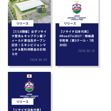
リリース
リリース
【7/18開催】女子ソサイ
【ソサイチ日本代表】
チ普及＆キャプテン翼フ
#RoadTo2027｜候補選
ィールド東住吉オープン
手発表（第3クール・7月
記念！エキシビジョンマ
20日）
ッチ＆無料体験会のお知
2026.06.18
らせ
2026.06.25
リリース
【ソサイチ日本代表】