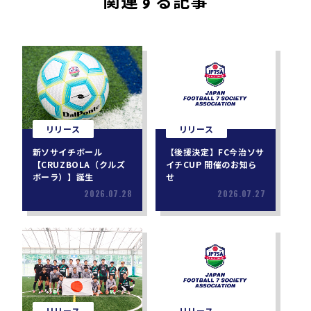
関連する記事
リリース
リリース
新ソサイチボール
【後援決定】FC今治ソサ
【CRUZBOLA（クルズ
イチCUP 開催のお知ら
ボーラ）】誕生
せ
2026.07.28
2026.07.27
リリース
リリース