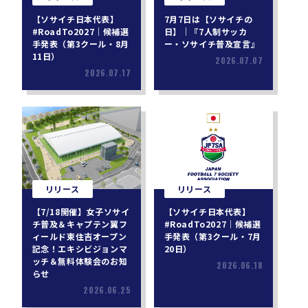
【ソサイチ日本代表】
7月7日は【ソサイチの
#RoadTo2027｜候補選
日】｜『7人制サッカ
手発表（第3クール・8月
ー・ソサイチ普及宣言』
11日）
2026.07.07
2026.07.17
リリース
リリース
【7/18開催】女子ソサイ
【ソサイチ日本代表】
チ普及＆キャプテン翼フ
#RoadTo2027｜候補選
ィールド東住吉オープン
手発表（第3クール・7月
記念！エキシビジョンマ
20日）
ッチ＆無料体験会のお知
2026.06.18
らせ
2026.06.25