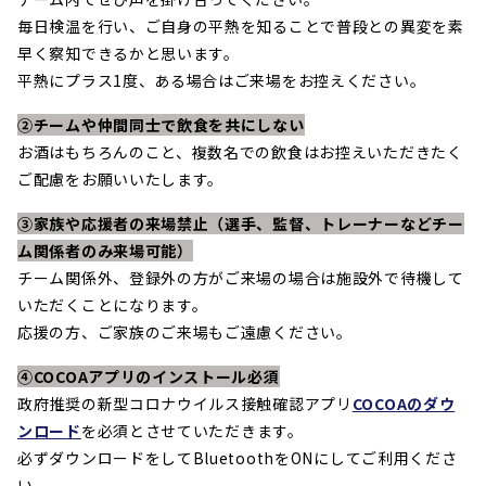
毎日検温を行い、ご自身の平熱を知ることで普段との異変を素
早く察知できるかと思います。
平熱にプラス1度、ある場合はご来場をお控えください。
②チームや仲間同士で飲食を共にしない
お酒はもちろんのこと、複数名での飲食はお控えいただきたく
ご配慮をお願いいたします。
③家族や応援者の来場禁止（選手、監督、トレーナーなどチー
ム関係者のみ来場可能）
チーム関係外、登録外の方がご来場の場合は施設外で待機して
いただくことになります。
応援の方、ご家族のご来場もご遠慮ください。
④COCOAアプリのインストール必須
政府推奨の新型コロナウイルス接触確認アプリ
COCOAのダウ
ンロード
を必須とさせていただきます。
必ずダウンロードをしてBluetoothをONにしてご利用くださ
い。