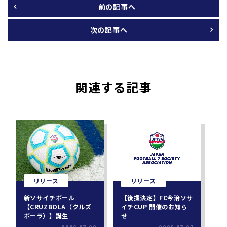
前の記事へ
次の記事へ
関連する記事
リリース
リリース
新ソサイチボール
【後援決定】FC今治ソサ
【CRUZBOLA（クルズ
イチCUP 開催のお知ら
ボーラ）】誕生
せ