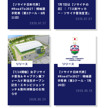
【ソサイチ日本代表】
7月7日は【ソサイチの
#RoadTo2027｜候補選
日】｜『7人制サッカ
手発表（第3クール・8月
ー・ソサイチ普及宣言』
11日）
2026.07.07
2026.07.17
リリース
リリース
【7/18開催】女子ソサイ
【ソサイチ日本代表】
チ普及＆キャプテン翼フ
#RoadTo2027｜候補選
ィールド東住吉オープン
手発表（第3クール・7月
記念！エキシビジョンマ
20日）
ッチ＆無料体験会のお知
2026.06.18
らせ
2026.06.25