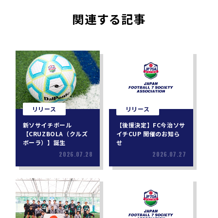
関連する記事
リリース
リリース
新ソサイチボール
【後援決定】FC今治ソサ
【CRUZBOLA（クルズ
イチCUP 開催のお知ら
ボーラ）】誕生
せ
2026.07.28
2026.07.27