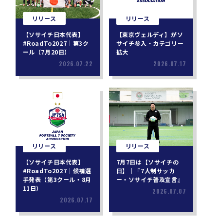
リリース
リリース
【ソサイチ日本代表】
【東京ヴェルディ】がソ
#RoadTo2027｜第3ク
サイチ参入・カテゴリー
ール（7月20日）
拡大
2026.07.22
2026.07.17
リリース
リリース
【ソサイチ日本代表】
7月7日は【ソサイチの
#RoadTo2027｜候補選
日】｜『7人制サッカ
手発表（第3クール・8月
ー・ソサイチ普及宣言』
11日）
2026.07.07
2026.07.17