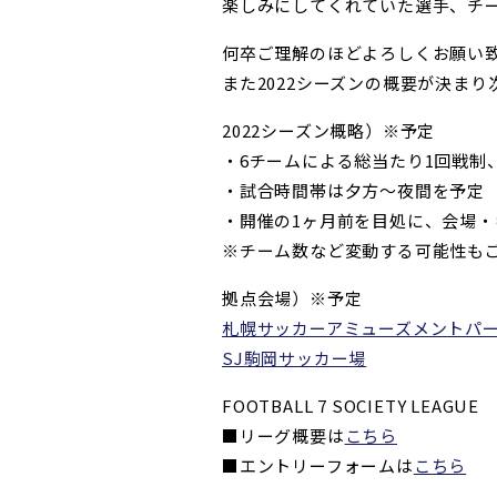
楽しみにしてくれていた選手、チ
何卒ご理解のほどよろしくお願い
また2022シーズンの概要が決ま
2022シーズン概略）※予定
・6チームによる総当たり1回戦制
・試合時間帯は夕方〜夜間を予定
・開催の1ヶ月前を目処に、会場
※チーム数など変動する可能性も
拠点会場）※予定
札幌サッカーアミューズメントパ
SJ駒岡サッカー場
FOOTBALL 7 SOCIETY LEAGUE
■リーグ概要は
こちら
■エントリーフォームは
こちら