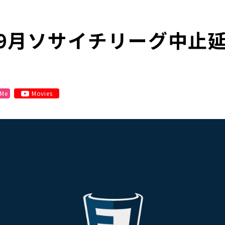
9月ソサイチリーグ中止
 Me
Movies