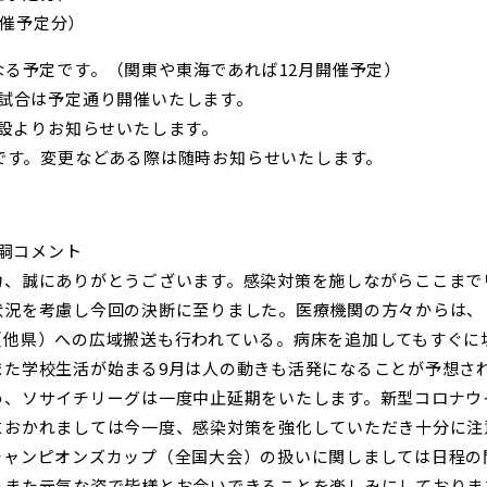
開催予定分）
る予定です。（関東や東海であれば12月開催予定）
月試合は予定通り開催いたします。
施設よりお知らせいたします。
です。変更などある際は随時お知らせいたします。
貴嗣コメント
力、誠にありがとうございます。感染対策を施しながらここまで
状況を考慮し今回の決断に至りました。医療機関の方々からは、
（他県）への広域搬送も行われている。病床を追加してもすぐに
また学校生活が始まる9月は人の動きも活発になることが予想さ
め、ソサイチリーグは一度中止延期をいたします。新型コロナウ
におかれましては今一度、感染対策を強化していただき十分に注
チャンピオンズカップ（全国大会）の扱いに関しましては日程の
、また元気な姿で皆様とお会いできることを楽しみにしておりま