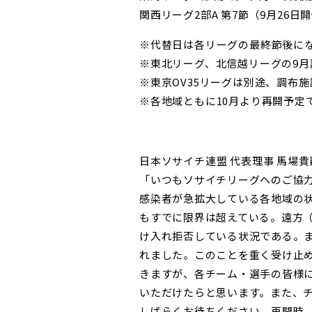
関西リーグ2部A 第7節（9月26日
※代替日は各リーグの最終節後にな
※東北リーグ、北信越リーグの9
※東京OV35リーグは別途、調布
※各地域ともに10月より再開予定
日本ソサイチ連盟 代表理事 馬場
「いつもソサイチリーグへのご協
感染者が急拡大している各
地域の
もすでに限界は超えている。遠方
け入れ拒否している状況である。
れました。このことを重く受け止
きますが、各チーム・選手の皆様
いただけたらと思います。また、
しばらくお待ちください。再開時