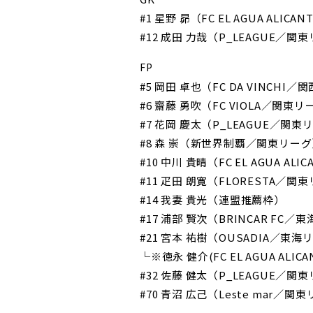
#1 星野 昴（FC EL AGUA ALI
#12 成田 力哉（P_LEAGUE／関
FP
#5 岡田 卓也（FC DA VINCHI
#6 齋藤 勇吹（FC VIOLA／関東
#7 花岡 慶太（P_LEAGUE／関東
#8 森 崇（新世界制覇／関東リー
#10 中川 貴晴（FC EL AGUA A
#11 疋田 朗寛（FLORESTA／関
#14 我妻 貴光（連盟推薦枠）
#17 浦部 賢次（BRINCAR FC／
#21 宮本 祐樹（OUSADIA／東海
└※徳永 健介(FC EL AGUA AL
#32 佐藤 健太（P_LEAGUE／関
#70 青沼 広己（Leste mar／関