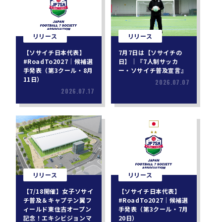
リリース
リリース
【ソサイチ日本代表】
7月7日は【ソサイチの
#RoadTo2027｜候補選
日】｜『7人制サッカ
手発表（第3クール・8月
ー・ソサイチ普及宣言』
11日）
2026.07.07
2026.07.17
リリース
リリース
【7/18開催】女子ソサイ
【ソサイチ日本代表】
チ普及＆キャプテン翼フ
#RoadTo2027｜候補選
ィールド東住吉オープン
手発表（第3クール・7月
記念！エキシビジョンマ
20日）