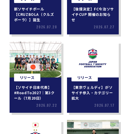
新ソサイチボール
【後援決定】FC今治ソサ
【CRUZBOLA（クルズ
イチCUP 開催のお知ら
ボーラ）】誕生
せ
2026.07.28
2026.07.27
リリース
リリース
【ソサイチ日本代表】
【東京ヴェルディ】がソ
#RoadTo2027｜第3ク
サイチ参入・カテゴリー
ール（7月20日）
拡大
2026.07.22
2026.07.17