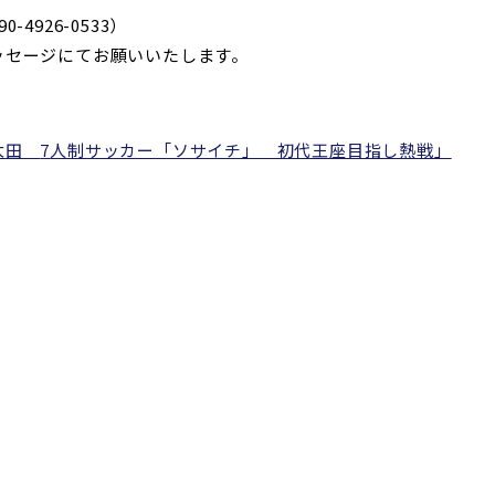
90-4926-0533）
ッセージ
にてお願いいたします。
陸太田
7
人制サッカー「ソサイチ」 初代王座目指し熱戦」