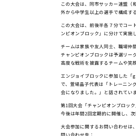
この大会は、同市サッカー連盟（
外から中学生以上の選手で構成す
この大会は、前後半各７分でコー
ンピオンブロック
」に分けて実施
チームは家族や友人同士、職場仲
チャンピオンブロックは予選リー
高度な戦術を披露するチームや笑
エンジョイブロックに参加した「
g
で、萱場晶子代表は「トレーニン
会になりました。」と話されてい
第
1
回大会「
チャンピオンブロック
今後は年間
2
回定期的に開催し、
次
大会参加に関するお問い合わせは
問い合わせ先：