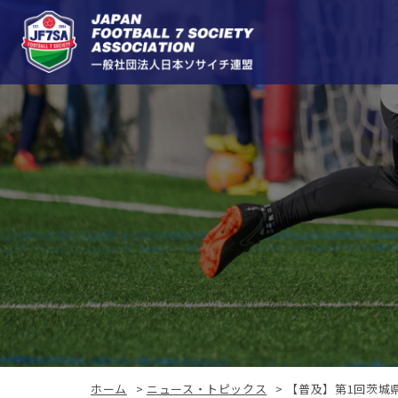
ホーム
>
ニュース・トピックス
>
【普及】第1回茨城