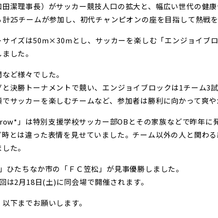
和田潔理事長）がサッカー競技人口の拡大と、幅広い世代の健康
る計
25チーム
が参加し、初代チャンピオンの座を目指して熱戦
トサイズは
50m×30m
とし、サッカーを楽しむ「
エンジョイブ
しました。
間など様々でした。
グと決勝トーナメントで競い、エンジョイブロックは
1
チーム
3
顔でサッカーを楽しむチームなど、参加者は勝利に向かって爽や
row*
」は特別支援学校サッカー部
OB
とその家族などで昨年に
グ時とは違った表情を見せていました。チーム以外の人と関わる
ました。
」ひたちなか市の「
ＦＣ笠松
」が見事優勝しました。
回は2月18日(土)
に同会場で開催されます。
、以下までお願いします。