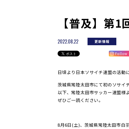
【普及】第1
2022.08.22
更新情報
Follow
日頃より日本ソサイチ連盟の活動
茨城県常陸太田市
にて初のソサイ
以下、常陸太田市サッカー連盟様
ぜひご一読ください。
8月
6
日
(
土
)
、茨城県常陸太田市白