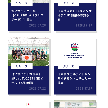
リリース
リリース
新ソサイチボール
【後援決定】FC今治ソサ
【CRUZBOLA（クルズ
イチCUP 開催のお知ら
ボーラ）】誕生
せ
2026.07.28
2026.07.27
リリース
リリース
【ソサイチ日本代表】
【東京ヴェルディ】がソ
#RoadTo2027｜第3ク
サイチ参入・カテゴリー
ール（7月20日）
拡大
2026.07.22
2026.07.17