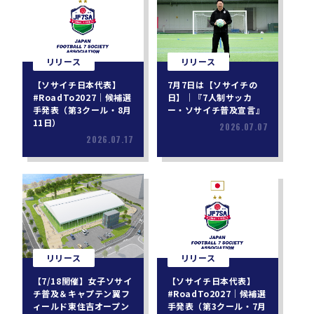
リリース
リリース
【ソサイチ日本代表】
7月7日は【ソサイチの
#RoadTo2027｜候補選
日】｜『7人制サッカ
手発表（第3クール・8月
ー・ソサイチ普及宣言』
11日）
2026.07.07
2026.07.17
リリース
リリース
【7/18開催】女子ソサイ
【ソサイチ日本代表】
チ普及＆キャプテン翼フ
#RoadTo2027｜候補選
ィールド東住吉オープン
手発表（第3クール・7月