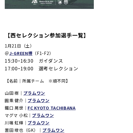
【西セレクション参加選手一覧】
1月21日（土）
＠
J-GREEN堺
（F1-F2）
15:30ｰ16:30 ガイダンス
17:00ｰ19:00 選考セレクション
【名前｜所属チーム ※順不同】
山田 樹｜
プラムワン
圓乘 健介｜
プラムワン
鐵口 晃世｜
FC KYOTO TACHIBANA
マグマ 小松｜
プラムワン
川端 虹輝｜
プラムワン
置田 竣也（GK）｜
プラムワン