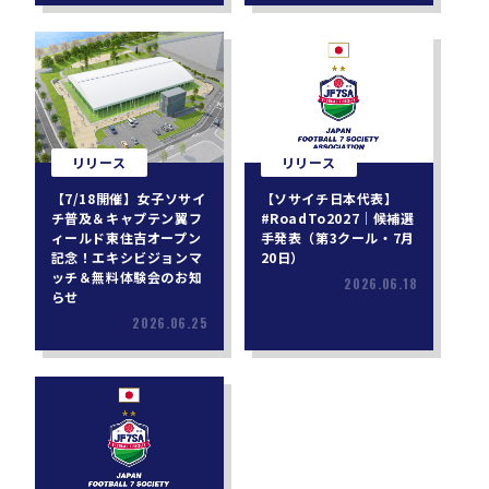
リリース
リリース
【7/18開催】女子ソサイ
【ソサイチ日本代表】
チ普及＆キャプテン翼フ
#RoadTo2027｜候補選
ィールド東住吉オープン
手発表（第3クール・7月
記念！エキシビジョンマ
20日）
ッチ＆無料体験会のお知
2026.06.18
らせ
2026.06.25