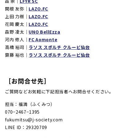
森 崇｜
LFYR SC
関根 友弥｜
LAZO.FC
上田 力樹｜
LAZO.FC
花岡 慶太｜
LAZO.FC
森野 凌太｜
UNO BellEzza
河内 修人｜
FC Aomonte
高橋 裕司｜
ラソス スポルチ クルービ仙台
齋藤 裕也｜
ラソス スポルチ クルービ仙台
［お問合せ先］
ご質問などお気軽に下記担当者へお問合せください。
担当：福満（ふくみつ）
070−2467−1395
fukumitsu@j-society.com
LINE ID：29320709