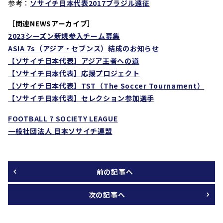
参考：
ソサイチ日本代表2017ブラジル遠征
［関連NEWSアーカイブ］
2023
シーズン新規参入チーム募集
ASIA 7s
（アジア・セブンス）結成のお知らせ
【ソサイチ日本代表】アジア王者への道
【ソサイチ日本代表】応援プロジェクト
【ソサイチ日本代表】
TST
（
The Soccer Tournament
）
【ソサイチ日本代表】セレクション参加選手
FOOTBALL 7 SOCIETY LEAGUE
一般社団法人 日本ソサイチ連盟
前の記事へ
次の記事へ