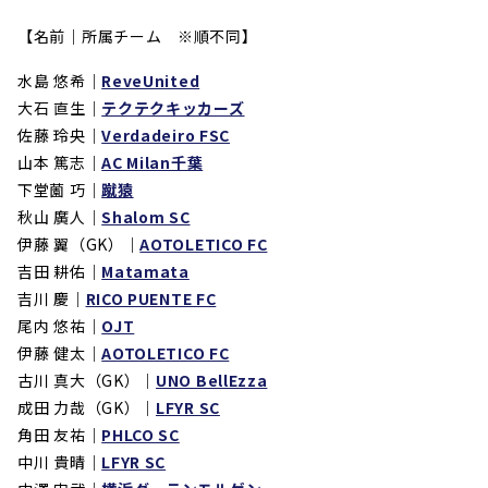
【名前｜所属チーム ※順不同】
水島 悠希｜
ReveUnited
大石 直生｜
テクテクキッカーズ
佐藤 玲央｜
Verdadeiro FSC
山本 篤志｜
AC Milan千葉
下堂薗 巧｜
蹴猿
秋山 廣人｜
Shalom SC
伊藤 翼（GK）｜
AOTOLETICO FC
吉田 耕佑｜
Matamata
吉川 慶｜
RICO PUENTE FC
尾内 悠祐｜
OJT
伊藤 健太｜
AOTOLETICO FC
古川 真大（GK）｜
UNO BellEzza
成田 力哉（GK）｜
LFYR SC
角田 友祐｜
PHLCO SC
中川 貴晴｜
LFYR SC