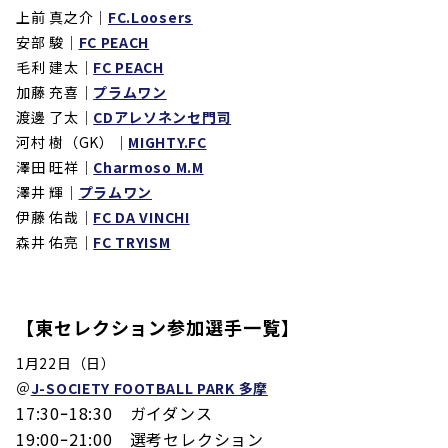
上前 真之介｜
FC.Loosers
安部 駿｜
FC PEACH
毛利 建太｜
FC PEACH
加藤 充喜｜
プラムワン
渡邊 了太｜
CDアレソネンセ門司
河村 樹（GK）｜
MIGHTY.FC
澤田 旺祥｜
Charmoso M.M
澤井 輝｜
プラムワン
伊藤 佑哉｜
FC DA VINCHI
森井 佑亮｜
FC TRYISM
【東セレクション参加選手一覧】
1月22日（日）
＠
J-SOCIETY FOOTBALL PARK 多摩
17:30ｰ18:30 ガイダンス
19:00ｰ21:00 選考セレクション