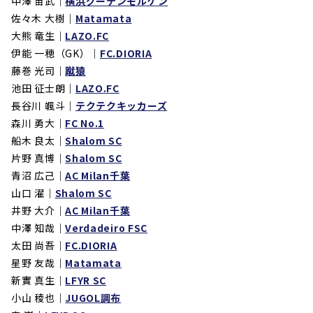
中澤 宙武｜
横浜グーテンモルゲン
佐々木 大樹｜
Matamata
大熊 竜生｜
LAZO.FC
伊能 一穂（GK）｜
FC.DIORIA
藤巻 光司｜
蹴猿
池田 征士朗｜
LAZO.FC
長谷川 颯斗｜
テクテクキッカーズ
森川 勇大｜
FC No.1
船木 良太｜
Shalom SC
片野 真博｜
Shalom SC
青沼 広己｜
AC Milan千葉
山口 濯｜
Shalom SC
井野 大介｜
AC Milan千葉
中澤 知哉｜
Verdadeiro FSC
太田 尚吾｜
FC.DIORIA
星野 友哉｜
Matamata
新實 真生｜
LFYR SC
小山 稜也｜
JUGOL調布