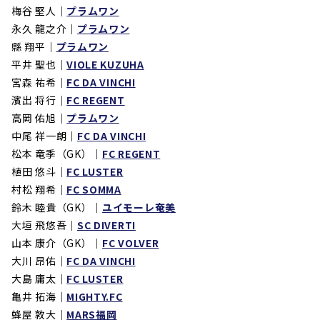
梅谷 堅人
｜
プラムワン
永久 龍之介
｜
プラムワン
縣 翔平｜
プラムワン
平井 聖也｜
VIOLE KUZUHA
宮森 祐希｜
FC DA VINCHI
濱出 将行
｜
FC REGENT
高岡 佑旭｜
プラムワン
中尾 祥一朗｜
FC DA VINCHI
松本 竜季（GK）｜
FC REGENT
植田 悠斗｜
FC LUSTER
村松 翔希｜
FC SOMMA
鈴木 睦貴（GK）｜
ユイモーレ奄美
大垣 飛悠吾｜
SC DIVERTI
山本 康介（GK）
｜
FC VOLVER
大川 昂佑｜
FC DA VINCHI
大島 庸太｜
FC LUSTER
亀井 拓海｜
MIGHTY.FC
蜂屋 敦大｜
MARS福岡