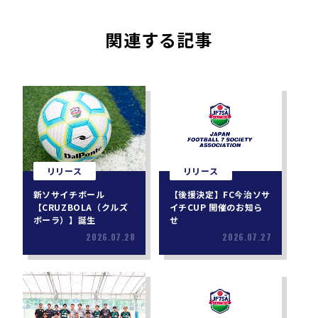
関連する記事
リリース
リリース
新ソサイチボール
【後援決定】FC今治ソサ
【CRUZBOLA（クルズ
イチCUP 開催のお知ら
ボーラ）】誕生
せ
2026.07.28
2026.07.27