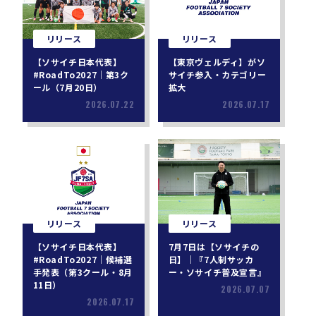
リリース
リリース
【ソサイチ日本代表】
【東京ヴェルディ】がソ
#RoadTo2027｜第3ク
サイチ参入・カテゴリー
ール（7月20日）
拡大
2026.07.22
2026.07.17
リリース
リリース
【ソサイチ日本代表】
7月7日は【ソサイチの
#RoadTo2027｜候補選
日】｜『7人制サッカ
手発表（第3クール・8月
ー・ソサイチ普及宣言』
11日）
2026.07.07
2026.07.17