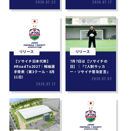
2026.07.22
2026.07.17
リリース
リリース
【ソサイチ日本代表】
7月7日は【ソサイチの
#RoadTo2027｜候補選
日】｜『7人制サッカ
手発表（第3クール・8月
ー・ソサイチ普及宣言』
11日）
2026.07.07
2026.07.17