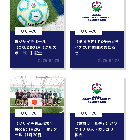
リリース
リリース
新ソサイチボール
【後援決定】FC今治ソサ
【CRUZBOLA（クルズ
イチCUP 開催のお知ら
ボーラ）】誕生
せ
2026.07.28
2026.07.27
リリース
リリース
【ソサイチ日本代表】
【東京ヴェルディ】がソ
#RoadTo2027｜第3ク
サイチ参入・カテゴリー
ール（7月20日）
拡大