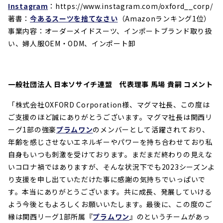
Instagram
：https://www.instagram.com/oxford__corp/
著書：
今あるスーツを捨てなさい
（Amazonランキング1位）
事業内容：オーダーメイドスーツ、インポートブランド取り扱
い、婦人服OEM・ODM、インポート卸
一般社団法人 日本ソサイチ連盟 代表理事 馬場 貴嗣 コメント
「株式会社
OXFORD Corporation
様、マグマ社長、この度は
ご支援のほど誠にありがとうございます。マグマ社長は関西リ
ーグ
1
部の強豪
プラムワン
のメンバーとして活躍されており、
年齢を感じさせないエネルギーやパワーを持ち合わせており私
自身もいつも刺激を受けております。まだまだ終わりの見えな
いコロナ禍ではありますが、そんな状況下でも
2023
シーズンよ
り支援を申し出ていただけた事に感謝の気持ちでいっぱいで
す。本当にありがとうございます。共に成長、発展していける
よう今後ともよろしくお願いいたします。最後に、この度のご
縁は関西リーグ
1
部所属『
プラムワン
』のというチームがあっ