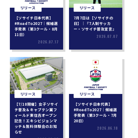
リリース
リリース
【ソサイチ日本代表】
7月7日は【ソサイチの
#RoadTo2027｜候補選
日】｜『7人制サッカ
手発表（第3クール・8月
ー・ソサイチ普及宣言』
11日）
2026.07.07
2026.07.17
リリース
リリース
【7/18開催】女子ソサイ
【ソサイチ日本代表】
チ普及＆キャプテン翼フ
#RoadTo2027｜候補選
ィールド東住吉オープン
手発表（第3クール・7月
記念！エキシビジョンマ
20日）
ッチ＆無料体験会のお知
2026.06.18
らせ