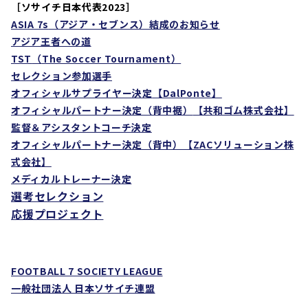
［ソサイチ日本代表2023］
ASIA 7s
（アジア・セブンス）結成のお知らせ
アジア王者への道
TST
（
The Soccer Tournament
）
セレクション参加選手
オフィシャルサプライヤー決定
【DalPonte】
オフィシャルパートナー決定（背中裾）
【共和ゴム株式会社】
監督＆アシスタントコーチ決定
オフィシャルパートナー決定（背中）【
ZAC
ソリューション株
式会社】
メディカルトレーナー決定
選考セレクション
応援プロジェクト
FOOTBALL 7 SOCIETY LEAGUE
一般社団法人 日本ソサイチ連盟