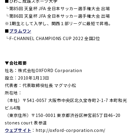
■びわこ成蹊スポーツ大学
└第85回
天皇杯
JFA
全日本サッカー選手権大会 出場
└第86回
天皇杯
JFA
全日本サッカー選手権大会 出場
※1期生として入学し、関西１部リーグに最短で昇格。
■
プラムワン
└F-CHANNEL CHAMPIONS CUP 2022 全国2位
▼
会社概要
社名：株式会社OXFORD Corporation
設立：2010年1月13日
代表者：代表取締役社長 マグマ小松
所在地：
（本社）〒541-0057 大阪市中央区北久宝寺町2-1-7 本町和光
ビル4階
（東京住所）
〒150-0001 東京都渋谷区神宮前5丁目46ｰ20
stones court 表参道
ウェブサイト
：http://oxford-corporation.com/