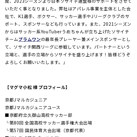
度、2023シーズンより日本ソサイチ連盟様のサポートをさせて
いただく事となりました。弊社はアパレル事業を主体とした会
社で、K1選手、ボクサー、サッカー選手やJリーグクラブのサ
ポート、スポンサーなども行っています。また、2021シーズン
からはサッカー系YouTuberうめちゃんが立ち上げたソサイチ
チーム
プラムワン
の最年長プレーヤー兼メインスポンサーとし
て、ソサイチ関西リーグに参戦しています。パートナーという
立場と、選手の立場からソサイチを盛り上げます！皆様どうぞ
よろしくお願いいたします。」
【マグマ小松 様 プロフィール】
京都Jマルカジュニア
京都Jマルカジュニアユース
■
京都府立久御山高校サッカー部
└第80回 全国高校サッカー選手権大会出場
└第57回 国民体育大会出場（京都代表）