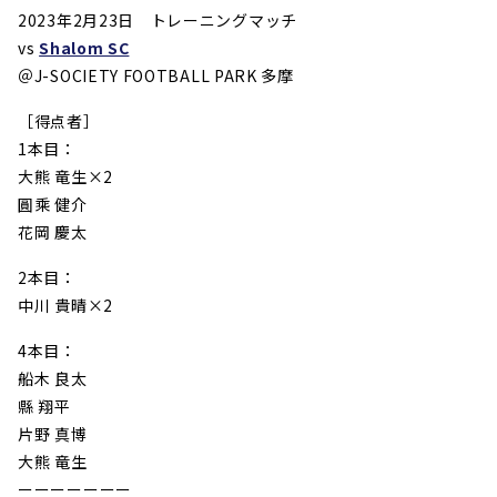
2023年2月23日 トレーニングマッチ
vs
Shalom SC
＠J-SOCIETY FOOTBALL PARK 多摩
［得点者］
1本目：
大熊 竜生×2
圓乘 健介
花岡 慶太
2本目：
中川 貴晴×2
4本目：
船木 良太
縣 翔平
片野 真博
大熊 竜生
ーーーーーーー