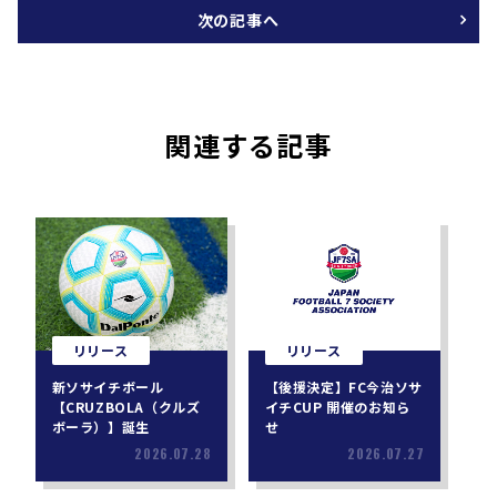
次の記事へ
関連する記事
リリース
リリース
新ソサイチボール
【後援決定】FC今治ソサ
【CRUZBOLA（クルズ
イチCUP 開催のお知ら
ボーラ）】誕生
せ
2026.07.28
2026.07.27