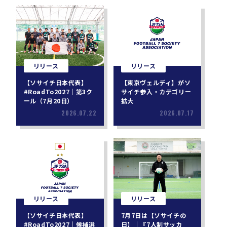
リリース
リリース
【ソサイチ日本代表】
【東京ヴェルディ】がソ
#RoadTo2027｜第3ク
サイチ参入・カテゴリー
ール（7月20日）
拡大
2026.07.22
2026.07.17
リリース
リリース
【ソサイチ日本代表】
7月7日は【ソサイチの
#RoadTo2027｜候補選
日】｜『7人制サッカ