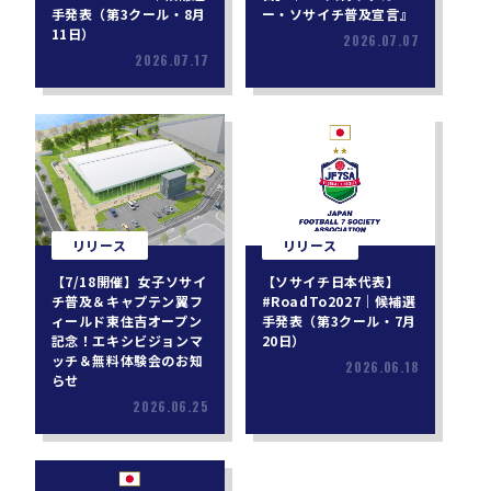
手発表（第3クール・8月
ー・ソサイチ普及宣言』
11日）
2026.07.07
2026.07.17
リリース
リリース
【7/18開催】女子ソサイ
【ソサイチ日本代表】
チ普及＆キャプテン翼フ
#RoadTo2027｜候補選
ィールド東住吉オープン
手発表（第3クール・7月
記念！エキシビジョンマ
20日）
ッチ＆無料体験会のお知
2026.06.18
らせ
2026.06.25