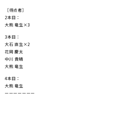
［得点者］
2本目：
大熊 竜生×3
3本目：
大石 直生
×2
花岡 慶太
中川 貴晴
大熊 竜生
4本目：
大熊 竜生
ーーーーーーー