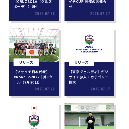
【CRUZBOLA（クルズ
イチCUP 開催のお知ら
ボーラ）】誕生
せ
2026.07.28
2026.07.27
リリース
リリース
【ソサイチ日本代表】
【東京ヴェルディ】がソ
#RoadTo2027｜第3ク
サイチ参入・カテゴリー
ール（7月20日）
拡大
2026.07.22
2026.07.17