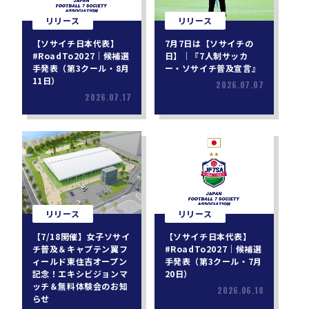
リリース
リリース
【ソサイチ日本代表】
7月7日は【ソサイチの
#RoadTo2027｜候補選
日】｜『7人制サッカ
手発表（第3クール・8月
ー・ソサイチ普及宣言』
11日）
2026.07.07
2026.07.17
リリース
リリース
【7/18開催】女子ソサイ
【ソサイチ日本代表】
チ普及＆キャプテン翼フ
#RoadTo2027｜候補選
ィールド東住吉オープン
手発表（第3クール・7月
記念！エキシビジョンマ
20日）
ッチ＆無料体験会のお知
2026.06.18
らせ